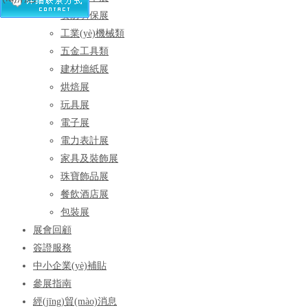
安防勞保展
工業(yè)機械類
五金工具類
建材墻紙展
烘焙展
玩具展
電子展
電力表計展
家具及裝飾展
珠寶飾品展
餐飲酒店展
包裝展
展會回顧
簽證服務
中小企業(yè)補貼
參展指南
經(jīng)貿(mào)消息