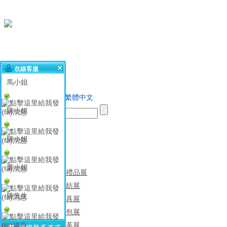
在線客服
馬小姐
設為主頁
加入收藏
繁體中文
陳小姐
首頁
陳小姐
公司簡介
展會中心
董小姐
消費品禮品展
服裝家紡展
陳先生
辦公文具展
各類箱包展
鞋類皮革展