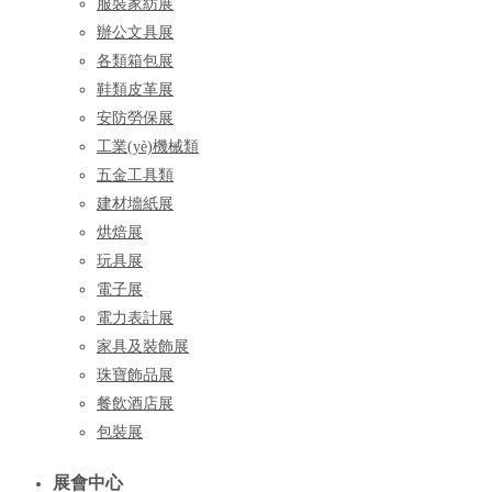
服裝家紡展
辦公文具展
各類箱包展
鞋類皮革展
安防勞保展
工業(yè)機械類
五金工具類
建材墻紙展
烘焙展
玩具展
電子展
電力表計展
家具及裝飾展
珠寶飾品展
餐飲酒店展
包裝展
展會中心